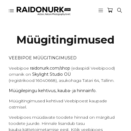
Müügitingimused
VEEBIPOE MÜÜGITINGIMUSED
Veebipoe
raidonurk.com/shop
(edaspidi Veebipood)
omanik on
Skylight Studio OÜ
(registrikood 16040668), asukohaga Tatari 64, Tallinn.
Müügilepingu kehtivus, kauba- ja hinnainfo.
Müügitingimused kehtivad Veebipoest kaupade
ostmisel.
Veebipoes müüdavate toodete hinnad on märgitud
toodete juurde. Hinnale lisandub tasu
kauba kättetoimetamise eest. Kõik veebipoes