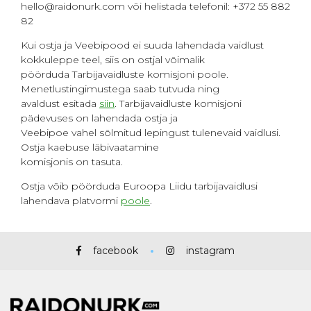
hello@raidonurk.com või helistada telefonil: +372 55 882
82
Kui ostja ja Veebipood ei suuda lahendada vaidlust
kokkuleppe teel, siis on ostjal võimalik
pöörduda Tarbijavaidluste komisjoni poole.
Menetlustingimustega saab tutvuda ning
avaldust esitada
siin
. Tarbijavaidluste komisjoni
pädevuses on lahendada ostja ja
Veebipoe vahel sõlmitud lepingust tulenevaid vaidlusi.
Ostja kaebuse läbivaatamine
komisjonis on tasuta.
Ostja võib pöörduda Euroopa Liidu tarbijavaidlusi
lahendava platvormi
poole
.
facebook
instagram