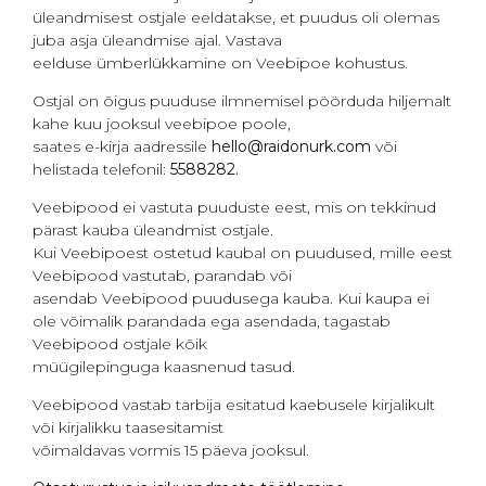
üleandmisest ostjale eeldatakse, et puudus oli olemas
juba asja üleandmise ajal. Vastava
eelduse ümberlükkamine on Veebipoe kohustus.
Ostjal on õigus puuduse ilmnemisel pöörduda hiljemalt
kahe kuu jooksul veebipoe poole,
saates e-kirja aadressile
hello@raidonurk.com
või
helistada telefonil:
5588282.
Veebipood ei vastuta puuduste eest, mis on tekkinud
pärast kauba üleandmist ostjale.
Kui Veebipoest ostetud kaubal on puudused, mille eest
Veebipood vastutab, parandab või
asendab Veebipood puudusega kauba. Kui kaupa ei
ole võimalik parandada ega asendada, tagastab
Veebipood ostjale kõik
müügilepinguga kaasnenud tasud.
Veebipood vastab tarbija esitatud kaebusele kirjalikult
või kirjalikku taasesitamist
võimaldavas vormis 15 päeva jooksul.