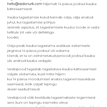
hello@raidonurk.com
hiljemalt 14 päeva jooksul kauba
kättesaamisest.
Kauba tagastamise kulud kannab ostja, välja arvatud
juhul, kui tagastamise põhjus
seisneb asjaolus, et tagastamisele kuuluv toode ei vasta
tellitule (nt vale või defektiga
toode).
Ostja peab kauba tagastama avalduse esitamisele
järgneva 14 päeva jooksul või esitama
tõendi, et ta on eelnimetatud perioodi jooksul kauba
üle andnud kauba vedajale.
Veebipood tagastab tagastatava kauba kättesaamisel
ostjale viivitamata, kuid mitte hiljem
kui 14 päeva möödumisel arvates taganemisavalduse
saamisest, kõik ostjalt lepingu
alusel saadud tasud.
Veebipood võib keelduda tagasimaksete tegemisest
seni, kuni on lepingu esemeks oleva