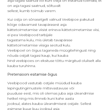
asja tagasi saanud või kuni ostja on esitanud tõendid, et
on asja tagasi saatnud, sõltuvalt
sellest, kumb toimub varem.
Kui ostja on sõnaselgelt valinud Veebipoe pakutud
kõige odavamast tavapärasest asja
kättetoimetamise viisist erineva kättetoimetamise viisi,
ei pea Veebipood tarbijale
tagastama kulu, mis ületab tavapärase
kättetoimetamise viisiga seotud kulu.
Veebipoel on õigus taganeda müügitehingust ning
nõuda ostjalt tagasi kaup, kui kauba
hind veebipoes on eksituse tõttu märgitud oluliselt alla
kauba turuhinna.
Pretensiooni esitamise õigus
Veebipood vastutab ostjale müüdud kauba
lepingutingimustele mittevastavuse või
puuduse eest, mis oli olemas juba asja üleandmise
hetkel ning mis ilmneb kuni kahe aasta
jooksul, alates kauba üleandmisest ostjale. Sellest
esimese kuue kuu jooksul asja