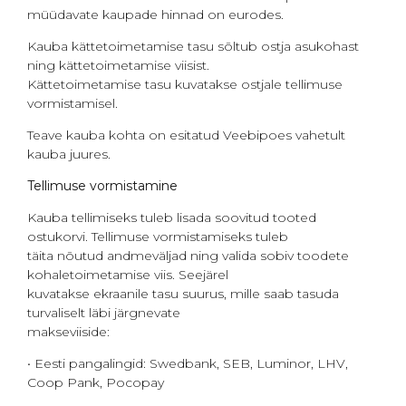
müüdavate kaupade hinnad on eurodes.
Kauba kättetoimetamise tasu sõltub ostja asukohast
ning kättetoimetamise viisist.
Kättetoimetamise tasu kuvatakse ostjale tellimuse
vormistamisel.
Teave kauba kohta on esitatud Veebipoes vahetult
kauba juures.
Tellimuse vormistamine
Kauba tellimiseks tuleb lisada soovitud tooted
ostukorvi. Tellimuse vormistamiseks tuleb
täita nõutud andmeväljad ning valida sobiv toodete
kohaletoimetamise viis. Seejärel
kuvatakse ekraanile tasu suurus, mille saab tasuda
turvaliselt läbi järgnevate
makseviiside:
• Eesti pangalingid: Swedbank, SEB, Luminor, LHV,
Coop Pank, Pocopay