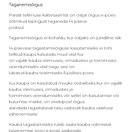
Taganemisõigus
Pärast tellimuse kättesaamist on ostjal õigus e-poes
sõlmitud lepingust taganeda 14 päeva
jooksul.
Taganemisõigus ei kohaldu, kui ostjaks on juriidiline isik.
14-päevase tagastamisõiguse kasutamiseks ei tohi
tellitud kaupa kasutada muul viisil kui
on vajalik kauba olemuses, omadustes ja toimimises
veendumiseks viisil nagu see on
lubatud kauba testimiseks füüsilises poes.
Kui kaupa on kasutatud muuks otstarbeks kui on vajalik
kauba olemuses, omadustes ja
toimimises veendumiseks või sellel on kasutamise või
kulumise märke, on Veebipoel õigus
alandada tagastatavat tasu vastavalt kauba väärtuse
vähenemisele.
Kauba tagastamiseks tuleb saata kauba ostmisest
taganemise soov e-posti aadressile