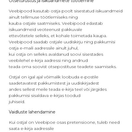
Otseturustus ja isikuandmete töötlemine
Veebipood kasutab ostja poolt sisestatud isikuandmeid
ainult tellimuse töötlemiseks ning
kauba ostjale saatmiseks. Veebipood edastab
isikuandmeid veoteenust pakkuvale
ettevõtetele selleks, et kohale toimetada kaupa.
Veebipood saadab ostjale uudiskirju ning pakkumisi
ostja e-maili aadressile ainult juhul,
kui ostja on selleks avaldanud soovi sisestades
veebilehel e-kirja aadressi ning andnud
teada oma soovist otsepostituse teadete saamiseks.
Ostjal on igal ajal võimalik loobuda e-postile
saadetavatest pakkumistest ja uudiskirjadest
andes sellest meile teada e-kirja teel või järgides
pakkumisi sisaldava e-kirjas toodud
juhiseid.
Vaidluste lahendamine
Kui ostjal on Veebipoe osas pretensioone, tuleb need
saata e-kirja aadressile