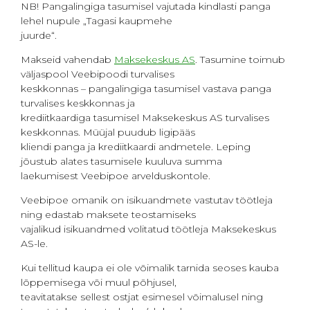
NB! Pangalingiga tasumisel vajutada kindlasti panga
lehel nupule „Tagasi kaupmehe
juurde“.
Makseid vahendab
Maksekeskus AS
. Tasumine toimub
väljaspool Veebipoodi turvalises
keskkonnas – pangalingiga tasumisel vastava panga
turvalises keskkonnas ja
krediitkaardiga tasumisel Maksekeskus AS turvalises
keskkonnas. Müüjal puudub ligipääs
kliendi panga ja krediitkaardi andmetele. Leping
jõustub alates tasumisele kuuluva summa
laekumisest Veebipoe arvelduskontole.
Veebipoe omanik on isikuandmete vastutav töötleja
ning edastab maksete teostamiseks
vajalikud isikuandmed volitatud töötleja Maksekeskus
AS-le.
Kui tellitud kaupa ei ole võimalik tarnida seoses kauba
lõppemisega või muul põhjusel,
teavitatakse sellest ostjat esimesel võimalusel ning