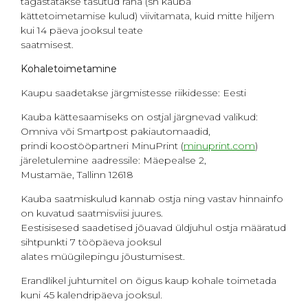
tagastatakse tasutud raha (sh kauba
kättetoimetamise kulud) viivitamata, kuid mitte hiljem
kui 14 päeva jooksul teate
saatmisest.
Kohaletoimetamine
Kaupu saadetakse järgmistesse riikidesse: Eesti
Kauba kättesaamiseks on ostjal järgnevad valikud:
Omniva või Smartpost pakiautomaadid,
prindi koostööpartneri MinuPrint (
minuprint.com
)
järeletulemine aadressile: Mäepealse 2,
Mustamäe, Tallinn 12618
Kauba saatmiskulud kannab ostja ning vastav hinnainfo
on kuvatud saatmisviisi juures.
Eestisisesed saadetised jõuavad üldjuhul ostja määratud
sihtpunkti 7 tööpäeva jooksul
alates müügilepingu jõustumisest.
Erandlikel juhtumitel on õigus kaup kohale toimetada
kuni 45 kalendripäeva jooksul.