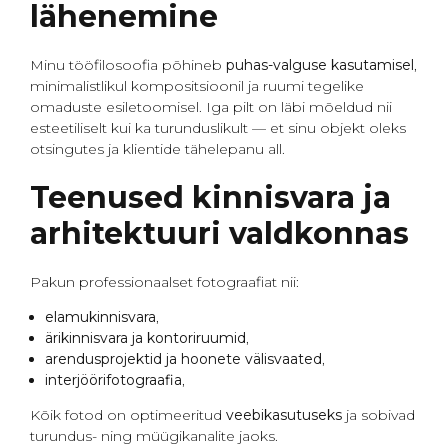
lähenemine
Minu tööfilosoofia põhineb
puhas-valguse kasutamisel
,
minimalistlikul kompositsioonil ja ruumi tegelike
omaduste esiletoomisel. Iga pilt on läbi mõeldud nii
esteetiliselt kui ka turunduslikult — et sinu objekt oleks
otsingutes ja klientide tähelepanu all.
Teenused kinnisvara ja
arhitektuuri valdkonnas
Pakun professionaalset fotograafiat nii:
elamukinnisvara
,
ärikinnisvara ja kontoriruumid
,
arendusprojektid ja hoonete välisvaated
,
interjöörifotograafia
,
Kõik fotod on optimeeritud
veebikasutuseks
ja sobivad
turundus- ning müügikanalite jaoks.