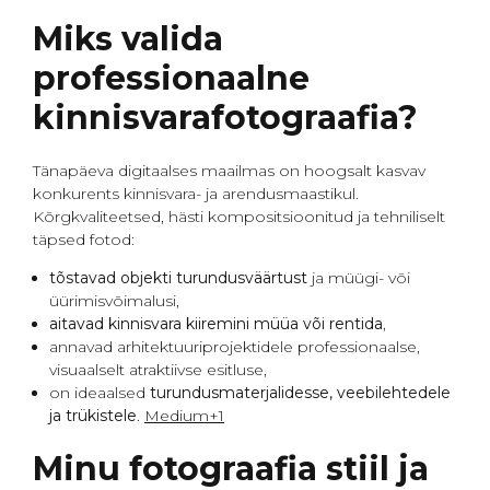
Miks valida
professionaalne
kinnisvarafotograafia?
Tänapäeva digitaalses maailmas on hoogsalt kasvav
konkurents kinnisvara- ja arendusmaastikul.
Kõrgkvaliteetsed, hästi kompositsioonitud ja tehniliselt
täpsed fotod:
tõstavad objekti turundusväärtust
ja müügi- või
üürimisvõimalusi,
aitavad kinnisvara kiiremini müüa või rentida
,
annavad arhitektuuriprojektidele professionaalse,
visuaalselt atraktiivse esitluse,
on ideaalsed
turundusmaterjalidesse, veebilehtedele
ja trükistele
.
Medium+1
Minu fotograafia stiil ja