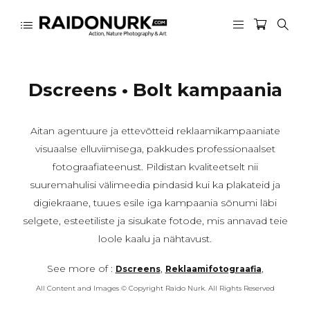
Dscreens • Bolt kampaania
Aitan agentuure ja ettevõtteid reklaamikampaaniate
visuaalse elluviimisega, pakkudes professionaalset
fotograafiateenust. Pildistan kvaliteetselt nii
suuremahulisi välimeedia pindasid kui ka plakateid ja
digiekraane, tuues esile iga kampaania sõnumi läbi
selgete, esteetiliste ja sisukate fotode, mis annavad teie
loole kaalu ja nähtavust.
See more of :
,
,
Dscreens
Reklaamifotograafia
All Content and Images © Copyright Raido Nurk. All Rights Reserved